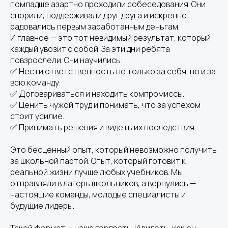
помладше азартно проходили собеседования. Они
спорили, поддерживали друг друга и искренне
радовались первым заработанным деньгам.
И главное — это тот невидимый результат, который
каждый увозит с собой. За эти дни ребята
повзрослели. Они научились:
✅ Нести ответственность не только за себя, но и за
всю команду.
✅ Договариваться и находить компромиссы.
✅ Ценить чужой труд и понимать, что за успехом
стоит усилие.
✅ Принимать решения и видеть их последствия.
Это бесценный опыт, который невозможно получить
за школьной партой. Опыт, который готовит к
реальной жизни лучше любых учебников. Мы
отправляли в лагерь школьников, а вернулись —
настоящие команды, молодые специалисты и
будущие лидеры.