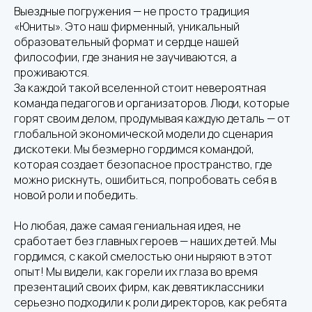
Выездные погружения — не просто традиция
«Юниты». Это наш фирменный, уникальный
образовательный формат и сердце нашей
философии, где знания не заучиваются, а
проживаются.
За каждой такой вселенной стоит невероятная
команда педагогов и организаторов. Люди, которые
горят своим делом, продумывая каждую деталь — от
глобальной экономической модели до сценария
дискотеки. Мы безмерно гордимся командой,
которая создает безопасное пространство, где
можно рискнуть, ошибиться, попробовать себя в
новой роли и победить.
Но любая, даже самая гениальная идея, не
сработает без главных героев — наших детей. Мы
гордимся, с какой смелостью они ныряют в этот
опыт! Мы видели, как горели их глаза во время
презентаций своих фирм, как девятиклассники
серьезно подходили к роли директоров, как ребята