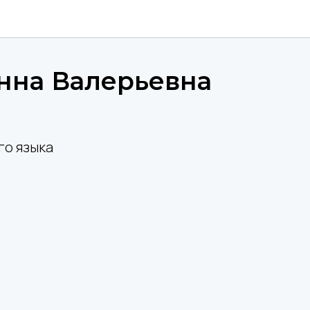
нна Валерьевна
го языка